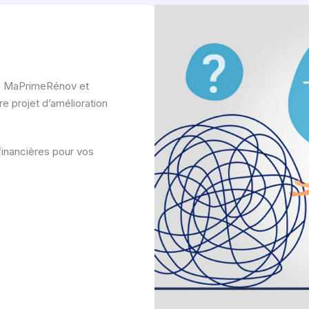
me MaPrimeRénov et
e projet d’amélioration
inancières pour vos