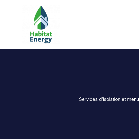
contenu
Aller
principal
au
contenu
Services d’isolation et menu